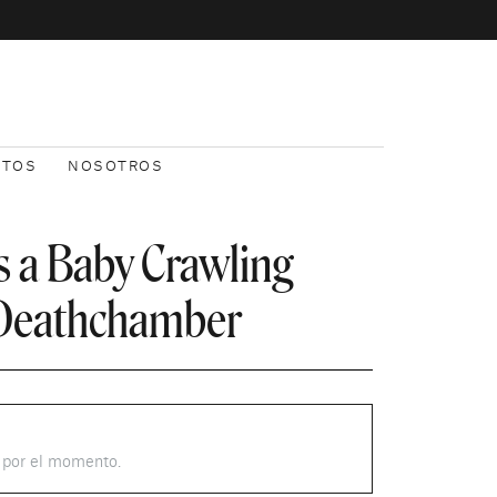
NTOS
NOSOTROS
s a Baby Crawling
 Deathchamber
s por el momento.