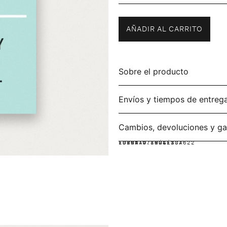
AÑADIR AL CARRITO
Sobre el producto
Envíos y tiempos de entreg
Cambios, devoluciones y ga
IDIOMA:
FORMATO:
ISBN: 9780241337622
INGLÉS
RÚSTICA