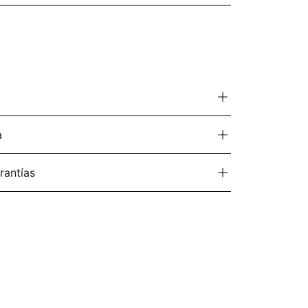
a
rantías