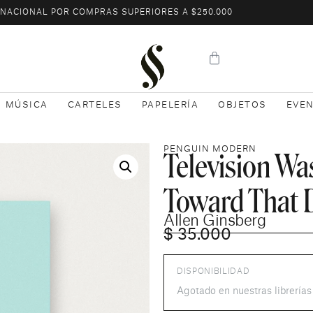
L NACIONAL POR COMPRAS SUPERIORES A $250.000
MÚSICA
CARTELES
PAPELERÍA
OBJETOS
EVE
Television Wa
PENGUIN MODERN
Toward That
Allen Ginsberg
$
35.000
DISPONIBILIDAD
Agotado en nuestras librería