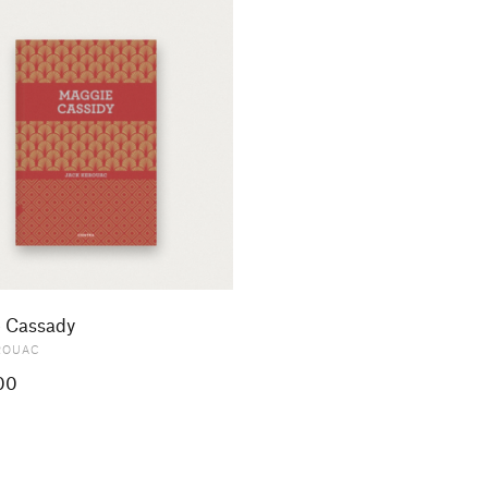
 Cassady
ROUAC
00