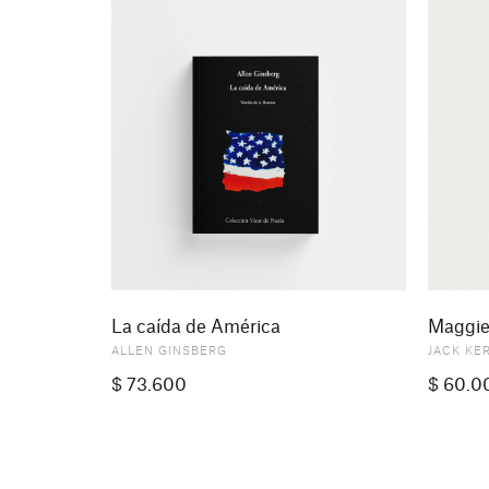
La caída de América
Maggie
ALLEN GINSBERG
JACK KE
$
73.600
$
60.0