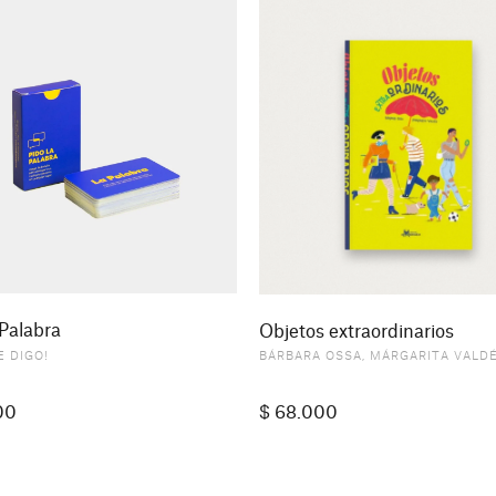
 Palabra
Objetos extraordinarios
E DIGO!
BÁRBARA OSSA
,
MÁRGARITA VALD
00
$
68.000