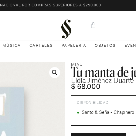
L NACIONAL POR COMPRAS SUPERIORES A $250.000
MÚSICA
CARTELES
PAPELERÍA
OBJETOS
EVE
Tu manta de j
MIAU
Lidia Jiménez Duarte
$
68.000
DISPONIBILIDAD
●
Santo & Seña - Chapinero