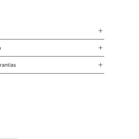
a
rantías