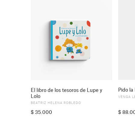
Pido la
El libro de los tesoros de Lupe y
Lolo
VENGA L
BEATRIZ HELENA ROBLEDO
$
35.000
$
88.0