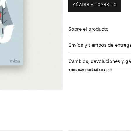
AÑADIR AL CARRITO
Sobre el producto
Envíos y tiempos de entreg
Cambios, devoluciones y ga
IDIOMA:
FORMATO:
ISBN: 9788417272616
ESPAÑOL
RÚSTICA