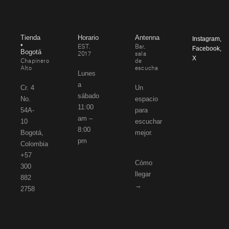
Tienda
Horario
Antenna
Instagram
,
•
EST.
Bar,
Facebook
,
Bogotá
2017
sala
X
Chapinero
de
Alto
escucha
Lunes
a
Cr. 4
Un
sábado
No.
espacio
11:00
54A-
para
am –
10
escuchar
8:00
Bogotá,
mejor.
pm
Colombia
+57
Cómo
300
llegar
882
→
2758