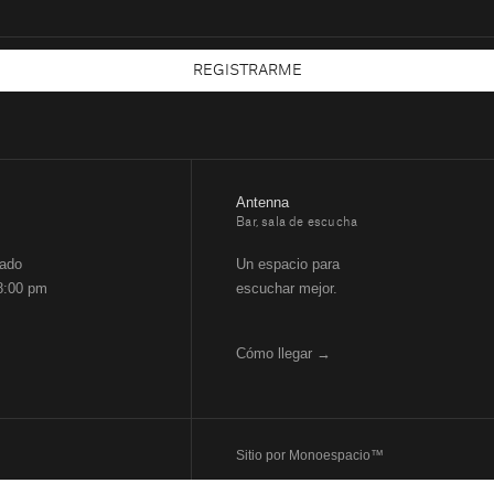
REGISTRARME
Antenna
Bar, sala de escucha
bado
Un espacio para
8:00 pm
escuchar mejor.
Cómo llegar →
Sitio por
Monoespacio™