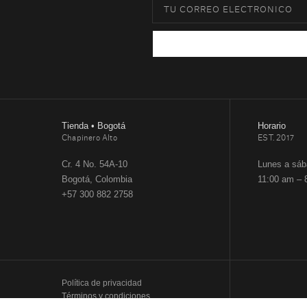
Tienda • Bogotá
Horario
Chapinero Alto
EST. 2017
Cr. 4 No. 54A-10
Lunes a sá
Bogotá, Colombia
11:00 am – 
+57 300 882 2758
Política de privacidad
Términos y condiciones