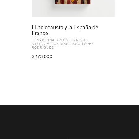
El holocausto y la España de
Franco
CÉSAR RINA SIMÓN
,
ENRIQUE
MORADIELLOS
,
SANTIAGO LÓPEZ
RODRÍGUEZ
$
173.000