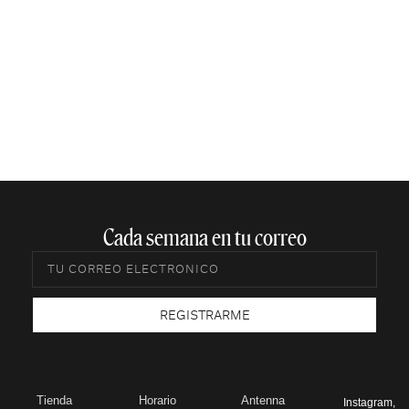
Cada semana en tu correo​
REGISTRARME
Tienda
Horario
Antenna
Instagram
,