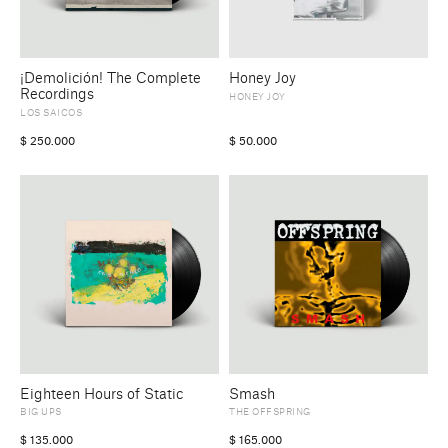
¡Demolición! The Complete
Honey Joy
Recordings
HONEY JOY
LOS SAICOS
$
250.000
$
50.000
Eighteen Hours of Static
Smash
BIG UPS
THE OFFSPRING
$
135.000
$
165.000