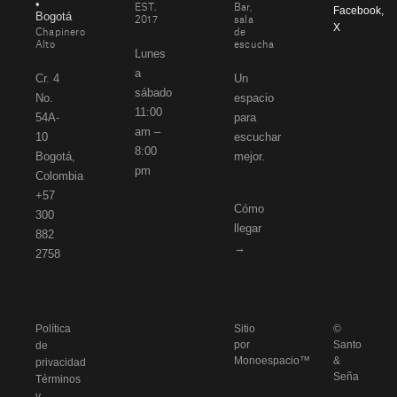
•
EST.
Bar,
Facebook
,
Bogotá
2017
sala
X
Chapinero
de
Alto
escucha
Lunes
a
Cr. 4
Un
sábado
No.
espacio
11:00
54A-
para
am –
10
escuchar
8:00
Bogotá,
mejor.
pm
Colombia
+57
Cómo
300
llegar
882
→
2758
Política
Sitio
©
por
Santo
de
Monoespacio™
&
privacidad
Seña
Términos
y