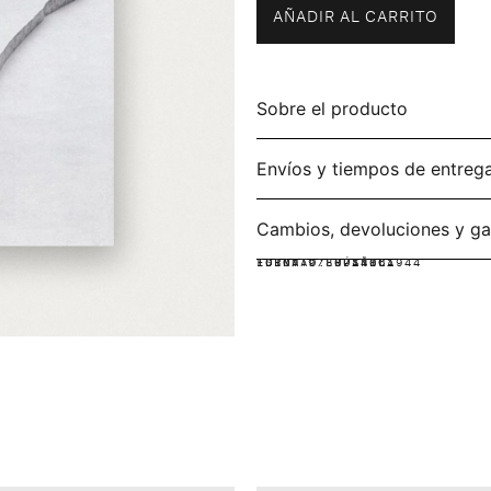
AÑADIR AL CARRITO
Sobre el producto
Envíos y tiempos de entreg
Cambios, devoluciones y ga
IDIOMA:
FORMATO:
ISBN: 9780714861944
ESPAÑOL
RÚSTICA