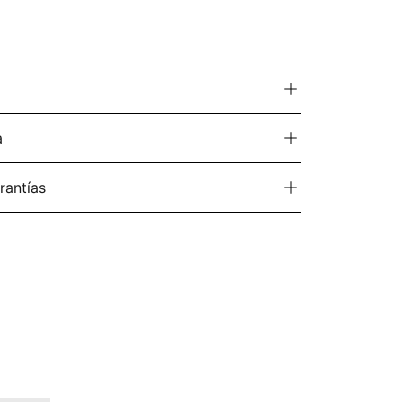
a
rantías