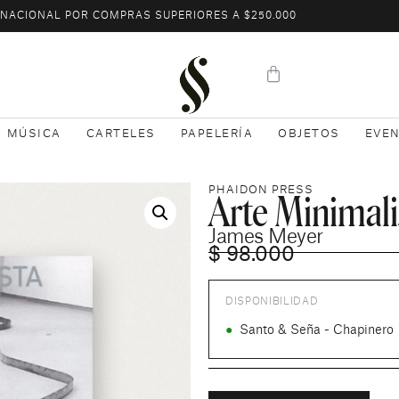
L NACIONAL POR COMPRAS SUPERIORES A $250.000
MÚSICA
CARTELES
PAPELERÍA
OBJETOS
EVE
Arte Minimali
PHAIDON PRESS
James Meyer
$
98.000
DISPONIBILIDAD
●
Santo & Seña - Chapinero