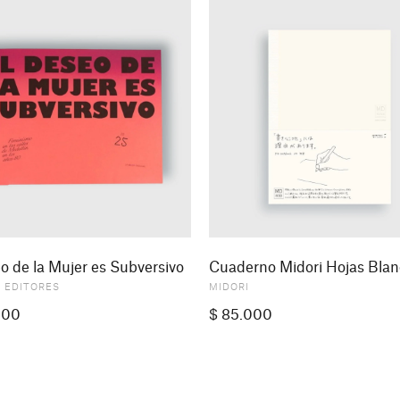
o de la Mujer es Subversivo
Cuaderno Midori Hojas Bla
A EDITORES
MIDORI
000
$
85.000