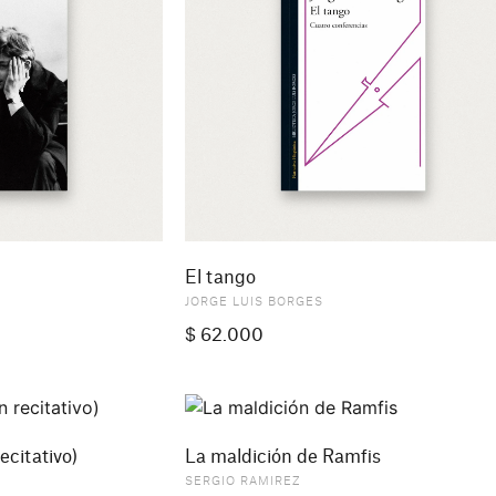
El tango
JORGE LUIS BORGES
$
62.000
ecitativo)
La maldición de Ramfis
SERGIO RAMIREZ