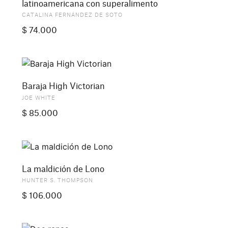
latinoamericana con superalimento
CATALINA FERNÁNDEZ DE SOTO
$
74.000
Baraja High Victorian
JOE WHITE
$
85.000
La maldición de Lono
HUNTER S. THOMPSON
$
106.000