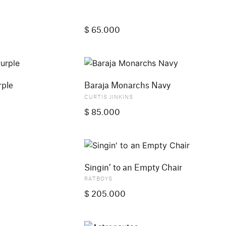
$
65.000
rple
Baraja Monarchs Navy
CURTIS JINKINS
$
85.000
Singin’ to an Empty Chair
RATBOYS
$
205.000