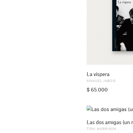
La víspera
MANUEL JABOIS
$
65.000
Las dos amigas (un r
TONI MORRISON