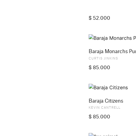
$
52.000
Baraja Monarchs Pu
CURTIS JINKINS
$
85.000
Baraja Citizens
KEVIN CANTRELL
$
85.000