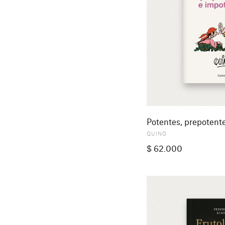
Potentes, prepotent
QUINO
$
62.000